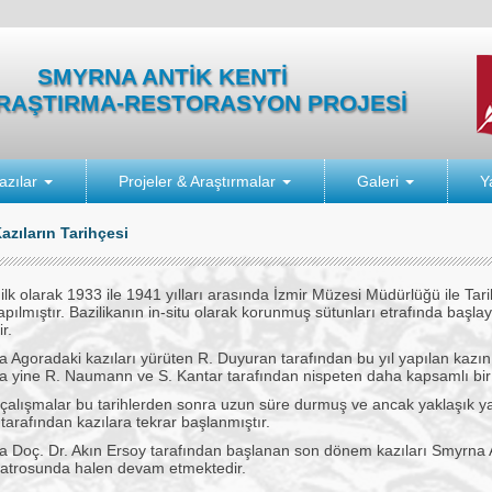
SMYRNA ANTİK KENTİ
ARAŞTIRMA-RESTORASYON PROJESİ
azılar
Projeler & Araştırmalar
Galeri
Y
azıların Tarihçesi
lk olarak 1933 ile 1941 yılları arasında İzmir Müzesi Müdürlüğü ile Tar
pılmıştır. Bazilikanın in-situ olarak korunmuş sütunları etrafında başl
r.
a Agoradaki kazıları yürüten R. Duyuran tarafından bu yıl yapılan kazı
da yine R. Naumann ve S. Kantar tarafından nispeten daha kapsamlı bir 
 çalışmalar bu tarihlerden sonra uzun süre durmuş ve ancak yaklaşık y
arafından kazılara tekrar başlanmıştır.
da Doç. Dr. Akın Ersoy tarafından başlanan son dönem kazıları Smyrna 
atrosunda halen devam etmektedir.