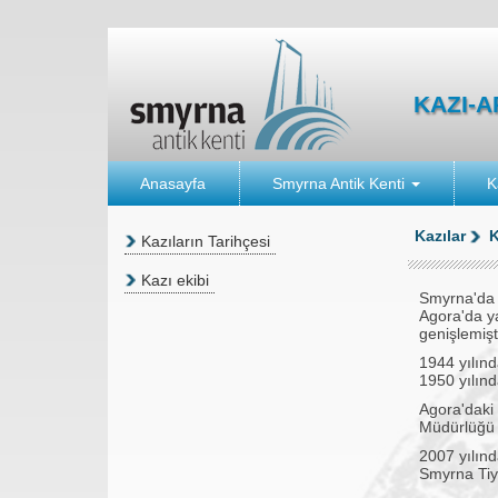
KAZI-
Anasayfa
Smyrna Antik Kenti
K
Kazılar
K
Kazıların Tarihçesi
Kazı ekibi
Smyrna'da i
Agora'da ya
genişlemişti
1944 yılınd
1950 yılın
Agora'daki
Müdürlüğü t
2007 yılın
Smyrna Tiy