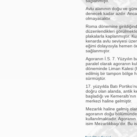
sağlanmıştı.
Avlu alanının doğu ve güney
denecek kadar azdır. Anca
olmayacaktır.
Roma dönemine girildiğinde
düzenlendikleri görülmekt
plakalarla kaplanmıştır. Ku
kenarda avlu seviyesi üzer
eğimi dolayısıyla hemen ön
sağlanmıştır.
Agoranın İ.S. 7. Yüzyılın 
paralel olarak agoranın ku
döneminde Liman Kalesi (Hi
edilmiş bir tampon bölge 
sürmüştür.
17. yüzyılda Batı Portiko’
doğru olan alanda, antik ke
başladığı ve Kemeraltı’nın 
merkezi haline gelmiştir.
Mezarlık haline gelmiş ol
agoranın doğu bölümünde a
kullanılmaktadır. Agoranı
isim Mezarlıkbaşı’dır. Bu 