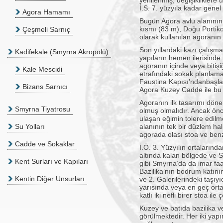
yenilenmiş, değişikliklere 
İ.S. 7. yüzyıla kadar genel
Agora Hamamı
Bugün Agora avlu alanının 
kısmı (83 m), Doğu Portiko
Çeşmeli Sarnıç
olarak kullanılan agoranı
Son yıllardaki kazı çalışma
Kadifekale (Smyrna Akropolü)
yapıların hemen ilerisinde
agoranın içinde veya bitiş
Kale Mescidi
etrafındaki sokak planlamas
Faustina Kapısı’ndanbaşla
Bizans Sarnıcı
Agora Kuzey Cadde ile bu i
Agoranın ilk tasarımı döne
Smyrna Tiyatrosu
olmuş olmalıdır. Ancak önc
ulaşan eğimin tolere edilm
Su Yolları
alanının tek bir düzlem hal
agorada olası stoa ve benze
Cadde ve Sokaklar
İ.Ö. 3. Yüzyılın ortaların
altında kalan bölgede ve 
Kent Surları ve Kapıları
gibi Smyrna’da da imar faal
Bazilika’nın bodrum katının 
Kentin Diğer Unsurları
ve 2. Galerilerindeki taşıy
yarısında veya en geç orta
katlı iki nefli birer stoa il
Kuzey ve batıda bazilika ve
görülmektedir. Her iki yap