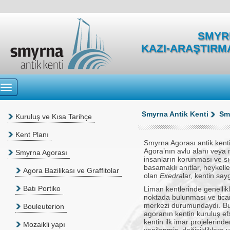
SMYRN
KAZI-ARAŞTIRM
Smyrna Antik Kenti
Sm
Kuruluş ve Kısa Tarihçe
Kent Planı
Smyrna Agorası antik kent
Agora’nın avlu alanı veya m
Smyrna Agorası
insanların korunması ve sığ
basamaklı anıtlar, heykelle
Agora Bazilikası ve Graffitolar
olan
Exedra
lar, kentin say
Batı Portiko
Liman kentlerinde genellikl
noktada bulunması ve ticari
merkezi durumundaydı. Bu ö
Bouleuterion
agoranın kentin kuruluş ef
kentin ilk imar projelerind
Mozaikli yapı